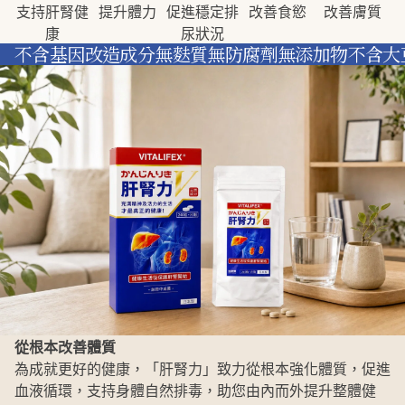
支持肝腎健
提升體力
促進穩定排
改善食慾
改善膚質
康
尿狀況
不含基因改造成分
無麩質
無防腐劑
無添加物
不含大
從根本改善體質
為成就更好的健康，「肝腎力」致力從根本強化體質，促進
血液循環，支持身體自然排毒，助您由內而外提升整體健