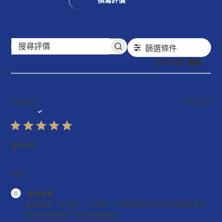
撰寫評價
篩選條件
搜
:
排序依據
最新
尋
評
價
Mandy C.
03/08/26
發
經驗證的買家
布
日
期
good
good
協通事業
店
感謝您對「肝腎力」的支持！希望我們的產品能持續為您的
主
健康帶來幫助，祝您身體健康！
對