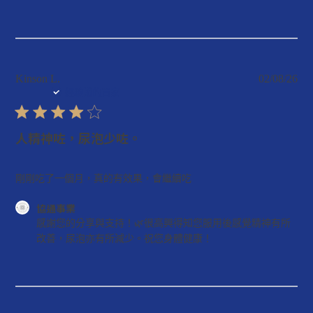
協
通
事
業
在
Kinson L.
02/08/26
發
經驗證的買家
以
布
下
日
日
期
人精神咗，尿泡少咗。
期
的
評
剛剛吃了一個月，真的有效果，會繼續吃
價
協通事業
店
的
感謝您的分享與支持！🌿很高興得知您服用後感覺精神有所
主
留
改善，尿泡亦有所減少。祝您身體健康！
對
言：
Wed
協
Aug
通
05
事
2026
業