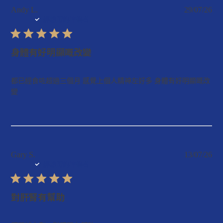
在
Andy L.
29/07/26
發
經驗證的評價者
以
布
下
日
日
期
身體有好明顯嘅改變
期
的
評
都已經食咗超過三個月 感覺上個人精神左好多 身體有好明顯嘅改
變
價
的
留
言：
Mon
Aug
Gary S.
13/07/26
03
發
經驗證的評價者
2026
布
日
期
對肝腎有幫助