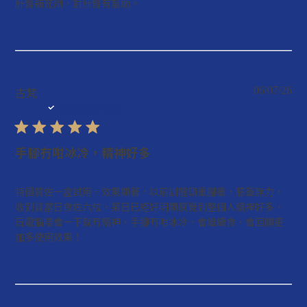
肝腎補充劑，對肝腎有幫助。
06/07/26
發
古梵
經驗證的評價者
布
日
期
手腳冇咁冰冷，精神好多
特價買佐一盒試用，效果顯著，以前訓醒頭重腳重，膝蓋無力，
收到貨當日食佐六粒，第日已經好明顯感覺到整個人精神好多，
玩電腦唔會一下就冇精神，手腳冇咁冰冷，會繼續食，會回饋更
加多使用效果！