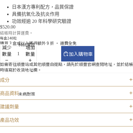
日本漢方專利配方，品質保證
具備抗氧化及抗炎作用
功效經逾 20 年科學研究驗證
$520.00
結帳時計算運費。
每盒240粒
購買 3 盒或以上獲得額外 9 折 • 運費全免
科研實證
減少
增加
數量
數量
加入購物車
如需寄往順豐站或其他順豐自提點，請先於
順豐官網
查閱地址，並於結帳
時填寫於收貨地址欄。
成分
未病對策
商品資料
建議劑量
產品功效