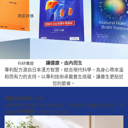
用家評價
科研實證
讓健康，由內而生
專利配方源自日本漢方智慧，結合現代科學，為身心帶來溫
和而有力的支持。以專利技術承載養生底蘊，讓養生更貼近
您的節奏。
熱銷全球多地 35 年
精準萃取天然原料的活性成分，有助充分發揮最大功效，帶
未病對策
來兼具效果與安全性的養生方案。